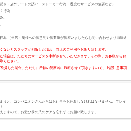
説き・店外デートの誘い・ストーカー行為・過度なサービスの強要など）
く行為。
為。
。
行為 （当店・奥様への御意見や御要望が御座いましたらお問い合わせより御連絡
くないとスタッフが判断した場合、当店のご利用をお断り致します。
た場合は、ただちにサービスを中断させていただきます。その際、お客様からお
承ください。
が発覚した場合、ただちに所轄の警察署に通報させて頂きますので、上記注意事項
まうと、コンパニオンさんたちはお仕事をお休みしなければなりません。プレイ
！！
えますので、お遊び前の爪のケアを忘れずにお願い致します。