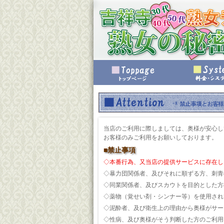
当店のご利用に際しましては、奥様が安心し
お客様のみご利用をお願いしております。
■禁止事項
◇本番行為、又当店の提供サービスに存在し
◇暴力団関係者、及びそれに順ずる方、刺青
◇同業関係者、及びスカウトを目的とした方
◇薬物（覚せい剤・シンナー等）を使用され
◇泥酔者、及び衛生上の理由から奥様がサー
◇性病、及び奥様がそう判断した方のご利用