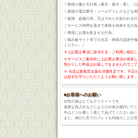
◇奥様が嫌がる行為（暴言・暴力・脅し・口
◇奥様の電話番号・メールアドレスなどを聞
◇盗聴、盗撮行為、又はそれらを疑われる行
◇サービス時間を過ぎて奥様を拘束する行為
◇奥様にお酒を飲ませる行為。
◇掲示板サイト等での当店・奥様の誹謗中傷
ください。）
※上記禁止事項に該当する・ご利用に相応し
※サービスご案内中に上記禁止事項が発覚し
預かりした料金はお返しできませんのでご了
※ 当店は新風営法届出済優良店です。不正
は必ずお守りいただくようお願い致します。
■お客様へのお願い
女性の体はとてもデリケートです。
過度な指入れなどにより心や体が傷付いてし
中はどうか優しく接してあげてくださいね！
また、伸びた爪でのプレイも同様のことが言