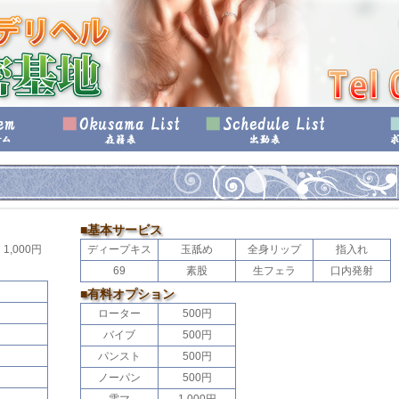
■基本サービス
,000円
ディープキス
玉舐め
全身リップ
指入れ
69
素股
生フェラ
口内発射
■有料オプション
ローター
500円
バイブ
500円
パンスト
500円
ノーパン
500円