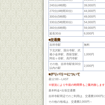
240分(4時間)
39,000円
270分(4時間30分)
44,000円
300分(5時間)
49,000円
330分(5時間30分)
54,000円
360分(6時間)
59,000円
延長30分
6,000円
■交通費
吉祥寺駅
無料
下北沢駅、国分寺駅、武
蔵小金井駅、西荻窪駅、
1,000円
阿佐ヶ谷駅、高円寺駅
その他、吉祥寺駅発30分
2,000円
以内の駅
■デリバリーについて
昼12:00～LAST
※状況により午前の時間帯もご案内致します
基本料金+出張交通費
吉祥寺駅周辺でのご利用は、交通費1000円
その他の地域は、交通費2,000円～