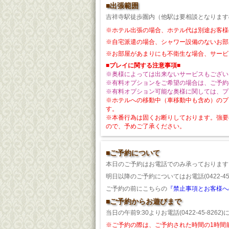
■出張範囲
吉祥寺駅徒歩圏内（他駅は要相談となります
※ホテル出張の場合、ホテル代は別途お客様
※自宅派遣の場合、シャワー設備のないお部
※お部屋があまりにも不衛生な場合、サービ
■プレイに関する注意事項■
※奥様によっては出来ないサービスもござい
※有料オプションをご希望の場合は、ご予約
※有料オプション可能な奥様に関しては、プ
※ホテルへの移動中（車移動中も含め）のプ
す。
※本番行為は固くお断りしております。強要
ので、予めご了承ください。
■ご予約について
本日のご予約はお電話でのみ承っております
明日以降のご予約についてはお電話(0422-4
ご予約の前にこちらの
『禁止事項とお客様へ
■ご予約からお遊びまで
当日の午前9:30よりお電話(0422-45-82
※ご予約の際は、ご予約された時間の1時間