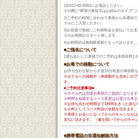
1)0422-45-8262にお電話ください。
その際に*希望の奥様又はお好みのタイプ*
2)ご予約の時間に合わせて奥様から非通知
テルにご入室ください。
3)お部屋で奥様にご利用料金を前払いでお
スのお時間がスタート致します。
4)お時間内は無制限発射となっております
■ご指名について
1度お会いした奥様でのご予約は本指名料1,0
■お車での移動について
お待ち合わせ駅から片道10分程度の車移動
※ホテルへの移動中（車移動中も含め）のプ
す。
■ご予約注意事項■
※ホテル代は別途お客様のご負担になります
※時間を短縮するコース変更はお受け出来ま
※お待ち合わせ時間まで1時間をきった急な
セル料としてコース料金の全額を頂きます。
※奥様とお会いになってからのキャンセルは、
支払い頂きます。 （服を脱いでからのキャ
■携帯電話の非通知解除方法