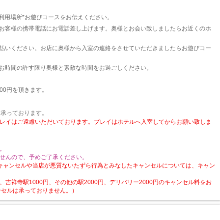
ご利用場所*お遊びコースをお伝えください。
でお客様の携帯電話にお電話差し上げます。奥様とお会い致しましたらお近くのホ
支払いください。お店に奥様から入室の連絡をさせていただきましたらお遊びコー
。お時間の許す限り奥様と素敵な時間をお過ごしください。
00円を頂きます。
も承っております。
レイはご遠慮いただいております。プレイはホテルへ入室してからお願い致しま
。
せんので、予めご了承ください。
キャンセルや当店が悪質ないたずら行為とみなしたキャンセルについては、キャン
吉祥寺駅1000円、その他の駅2000円、デリバリー2000円のキャンセル料をお
ンセルは承っておりません。）