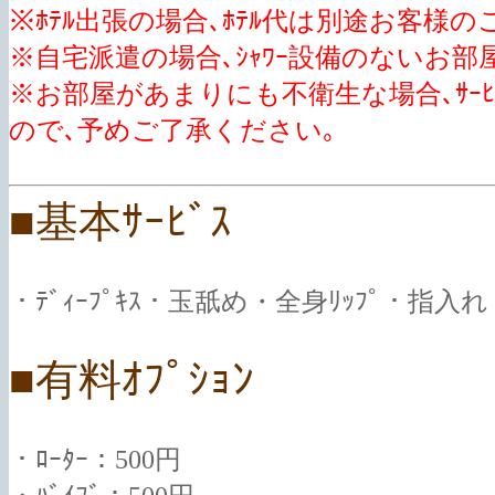
※ﾎﾃﾙ出張の場合､ﾎﾃﾙ代は別途お客様
※自宅派遣の場合､ｼｬﾜｰ設備のないお
※お部屋があまりにも不衛生な場合､ｻｰ
ので､予めご了承ください｡
■基本ｻｰﾋﾞｽ
・ﾃﾞｨｰﾌﾟｷｽ・玉舐め・全身ﾘｯﾌﾟ・指入
■有料ｵﾌﾟｼｮﾝ
・ﾛｰﾀｰ：500円