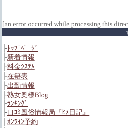
[an error occurred while processing this direc
├
ﾄｯﾌﾟﾍﾟｰｼﾞ
├
新着情報
├
料金ｼｽﾃﾑ
├
在籍表
├
出勤情報
├
熟女奥様Blog
├
ﾗﾝｷﾝｸﾞ
├
口ｺﾐ風俗情報局『ﾋﾒ日記』
├
ｵﾝﾗｲﾝ予約