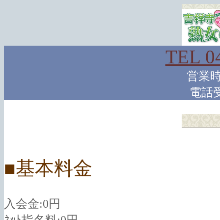
TEL 0
営業時間
電話受付
■基本料金
入会金:0円
ﾈｯﾄ指名料:0円