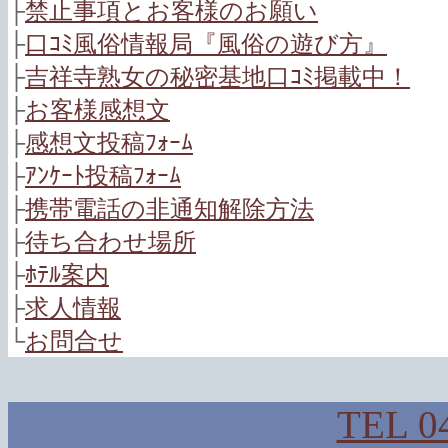
├
禁止事項とお客様のお願い
├
口ｺﾐ風俗情報局『風俗の遊び方』
├
吉祥寺熟女の秘密基地口ｺﾐ掲載中！
├
お客様感想文
├
感想文投稿ﾌｫｰﾑ
├
ｱﾝｹｰﾄ投稿ﾌｫｰﾑ
├
携帯電話の非通知解除方法
├
待ち合わせ場所
├
ﾎﾃﾙ案内
├
求人情報
└
お問合せ
TEL 0